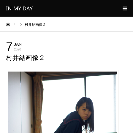
IN MY DAY
ーム
村井結画像２
カメラ初心者
カメラ機材
7
JAN
2020
村井結画像２
著者について
🌐